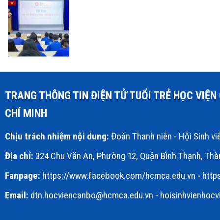
TRANG THÔNG TIN ĐIỆN TỬ TUỔI TRẺ HỌC VIỆ
CHÍ MINH
Chịu trách nhiệm nội dung:
Đoàn Thanh niên - Hội Sinh v
Địa chỉ:
324 Chu Văn An, Phường 12, Quận Bình Thạnh, Thà
Fanpage:
https://www.facebook.com/hcmca.edu.vn
-
http
Email:
dtn.hocviencanbo@hcmca.edu.vn
- hoisinhvienhoc