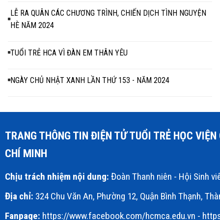
LỄ RA QUÂN CÁC CHƯƠNG TRÌNH, CHIẾN DỊCH TÌNH NGUYỆN
HÈ NĂM 2024
TUỔI TRẺ HCA VÌ ĐÀN EM THÂN YÊU
NGÀY CHỦ NHẬT XANH LẦN THỨ 153 - NĂM 2024
TRANG THÔNG TIN ĐIỆN TỬ TUỔI TRẺ HỌC VIỆ
CHÍ MINH
Chịu trách nhiệm nội dung:
Đoàn Thanh niên - Hội Sinh v
Địa chỉ:
324 Chu Văn An, Phường 12, Quận Bình Thạnh, Thà
Fanpage:
https://www.facebook.com/hcmca.edu.vn
-
http