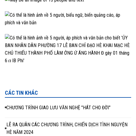
CÁC TIN KHÁC
CHƯƠNG TRÌNH GIAO LƯU VĂN NGHỆ "HÁT CHO ĐỜI"
LỄ RA QUÂN CÁC CHƯƠNG TRÌNH, CHIẾN DỊCH TÌNH NGUYỆN
HÈ NĂM 2024