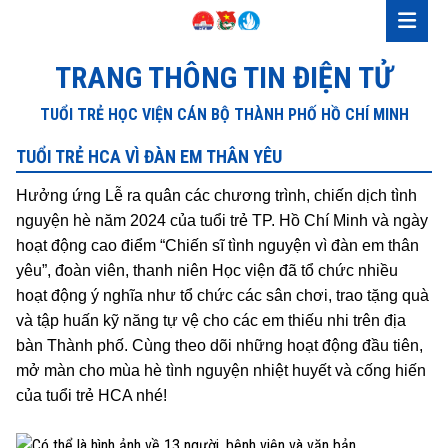
TRANG THÔNG TIN ĐIỆN TỬ
TUỔI TRẺ HỌC VIỆN CÁN BỘ THÀNH PHỐ HỒ CHÍ MINH
TUỔI TRẺ HCA VÌ ĐÀN EM THÂN YÊU
Hưởng ứng Lễ ra quân các chương trình, chiến dịch tình
nguyện hè năm 2024 của tuổi trẻ TP. Hồ Chí Minh và ngày
hoạt động cao điểm “Chiến sĩ tình nguyện vì đàn em thân
yêu”, đoàn viên, thanh niên Học viện đã tổ chức nhiều
hoạt động ý nghĩa như tổ chức các sân chơi, trao tặng quà
và tập huấn kỹ năng tự vệ cho các em thiếu nhi trên địa
bàn Thành phố. Cùng theo dõi những hoạt động đầu tiên,
mở màn cho mùa hè tình nguyện nhiệt huyết và cống hiến
của tuổi trẻ HCA nhé!