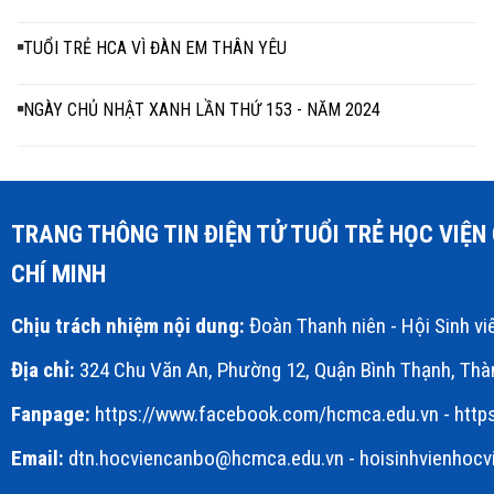
TUỔI TRẺ HCA VÌ ĐÀN EM THÂN YÊU
NGÀY CHỦ NHẬT XANH LẦN THỨ 153 - NĂM 2024
TRANG THÔNG TIN ĐIỆN TỬ TUỔI TRẺ HỌC VIỆ
CHÍ MINH
Chịu trách nhiệm nội dung:
Đoàn Thanh niên - Hội Sinh v
Địa chỉ:
324 Chu Văn An, Phường 12, Quận Bình Thạnh, Thà
Fanpage:
https://www.facebook.com/hcmca.edu.vn
-
http
Email:
dtn.hocviencanbo@hcmca.edu.vn
- hoisinhvienhoc