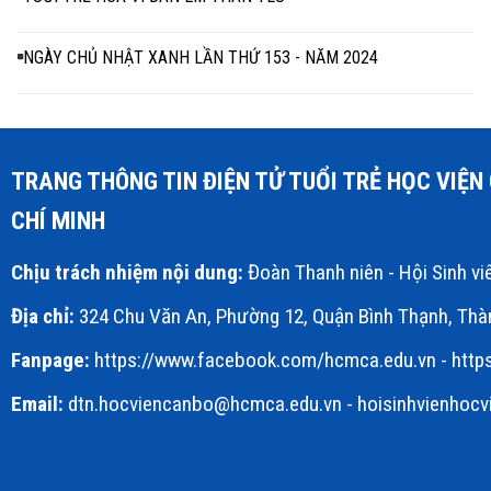
NGÀY CHỦ NHẬT XANH LẦN THỨ 153 - NĂM 2024
TRANG THÔNG TIN ĐIỆN TỬ TUỔI TRẺ HỌC VIỆ
CHÍ MINH
Chịu trách nhiệm nội dung:
Đoàn Thanh niên - Hội Sinh v
Địa chỉ:
324 Chu Văn An, Phường 12, Quận Bình Thạnh, Thà
Fanpage:
https://www.facebook.com/hcmca.edu.vn
-
http
Email:
dtn.hocviencanbo@hcmca.edu.vn
- hoisinhvienhoc