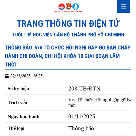
TRANG THÔNG TIN ĐIỆN TỬ
TUỔI TRẺ HỌC VIỆN CÁN BỘ THÀNH PHỐ HỒ CHÍ MINH
THÔNG BÁO: V/V TỔ CHỨC HỘI NGHỊ GẶP GỠ BAN CHẤP
HÀNH CHI ĐOÀN, CHI HỘI KHÓA 10 GIAI ĐOẠN LÂM
THỜI
02/11/2025 - 16:25
203-TB/ĐTN
Số ký hiệu
V/v Tổ chức Hội nghị gặp gỡ Ban 
Trích yếu
thời
01/11/2025
Ngày ban hành
Thông báo
Thể loại