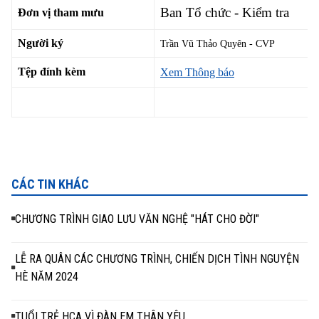
Ban Tổ chức - Kiểm tra
Đơn vị tham mưu
Người ký
Trần Vũ Thảo Quyên - CVP
Tệp đính kèm
Xem Thông báo
CÁC TIN KHÁC
CHƯƠNG TRÌNH GIAO LƯU VĂN NGHỆ "HÁT CHO ĐỜI"
LỄ RA QUÂN CÁC CHƯƠNG TRÌNH, CHIẾN DỊCH TÌNH NGUYỆN
HÈ NĂM 2024
TUỔI TRẺ HCA VÌ ĐÀN EM THÂN YÊU