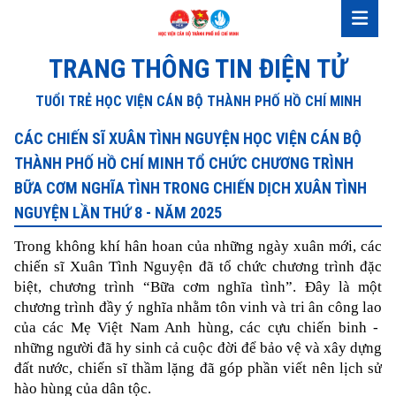
TRANG THÔNG TIN ĐIỆN TỬ
TUỔI TRẺ HỌC VIỆN CÁN BỘ THÀNH PHỐ HỒ CHÍ MINH
CÁC CHIẾN SĨ XUÂN TÌNH NGUYỆN HỌC VIỆN CÁN BỘ
THÀNH PHỐ HỒ CHÍ MINH TỔ CHỨC CHƯƠNG TRÌNH
BỮA CƠM NGHĨA TÌNH TRONG CHIẾN DỊCH XUÂN TÌNH
NGUYỆN LẦN THỨ 8 - NĂM 2025
Trong không khí hân hoan của những ngày xuân mới, các 
chiến sĩ Xuân Tình Nguyện đã tổ chức chương trình đặc 
biệt, chương trình “Bữa cơm nghĩa tình”. Đây là một 
chương trình đầy ý nghĩa nhằm tôn vinh và tri ân công lao 
của các Mẹ Việt Nam Anh hùng, các cựu chiến binh -  
những người đã hy sinh cả cuộc đời để bảo vệ và xây dựng 
đất nước, chiến sĩ thầm lặng đã góp phần viết nên lịch sử 
hào hùng của dân tộc.