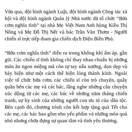
Vừa qua, đội hình ngành Luật, đội hình ngành Công tác xã 
hội và đội hình ngành Quản lý Nhà nước đã tổ chức “Bữa 
cơm nghĩa tình” tại nhà Mẹ Việt Nam Anh hùng Kiều Thị 
Nông và Mẹ Đỗ Thị Nết và bác Trần Văn Thơm - Người 
chiến sĩ trực tiếp tham gia chiến dịch Điện Biên Phủ.
“Bữa cơm nghĩa tình” diễn ra trong không khí ấm áp, gần 
gũi. Các chiến sĩ tình không chỉ thay nhau chuẩn bị những 
món ăn ngon miệng mà còn tự tay nấu nướng, dọn dẹp và 
bày biện như một cách thể hiện lòng thành kính. Ngoài 
việc tổ chức bữa cơm, các chiến sĩ còn trò chuyện, quây 
quần bên các mẹ và các bác, lắng nghe những câu chuyện 
xúc động từ các mẹ, các bác về những năm tháng chiến 
tranh, sự hy sinh của những người con ưu tú của dân tộc. 
Bên cạnh đó, chương trình còn kết hợp tặng quà Tết cho 
các mẹ, các bác bao gồm nhu yếu phẩm và những món quà 
nhỏ nhưng chứa đựng sự quan tâm và tình yêu thương. 