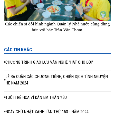
Các chiến sĩ đội hình ngành Quản lý Nhà nước
cùng dùng
bữa với bác Trần Văn Thơm.
CÁC TIN KHÁC
CHƯƠNG TRÌNH GIAO LƯU VĂN NGHỆ "HÁT CHO ĐỜI"
LỄ RA QUÂN CÁC CHƯƠNG TRÌNH, CHIẾN DỊCH TÌNH NGUYỆN
HÈ NĂM 2024
TUỔI TRẺ HCA VÌ ĐÀN EM THÂN YÊU
NGÀY CHỦ NHẬT XANH LẦN THỨ 153 - NĂM 2024