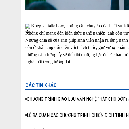
Khép lại talkshow, những câu chuyện của Luật sư Kiề
Không chỉ mang đến kiến thức nghề nghiệp, anh còn truyề
Những chia sẻ của anh giúp sinh viên nhận ra rằng hành t
còn ở khả năng đối diện với thách thức, giữ vững phẩm 
những cảm hứng ấy sẽ tiếp thêm động lực để các bạn trẻ 
nghề luật trong tương lai.
CÁC TIN KHÁC
CHƯƠNG TRÌNH GIAO LƯU VĂN NGHỆ "HÁT CHO ĐỜI"
12
LỄ RA QUÂN CÁC CHƯƠNG TRÌNH, CHIẾN DỊCH TÌNH 