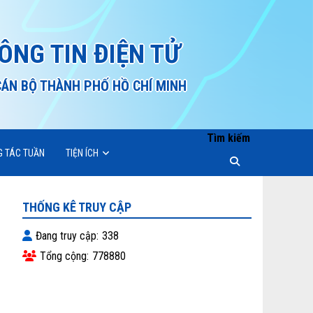
ÔNG TIN ĐIỆN TỬ
CÁN BỘ THÀNH PHỐ HỒ CHÍ MINH
Tìm kiếm
G TÁC TUẦN
TIỆN ÍCH
THỐNG KÊ TRUY CẬP
Đang truy cập
338
Tổng cộng
778880