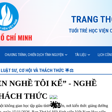
TRANG TH
TUỔI TRẺ HỌC VIỆN 
CHƯƠNG TRÌNH, CHIẾN DỊCH TÌNH NGUYỆN
TÀI LIỆU
LỊCH CÔN
 LUẬT SƯ, CƠ HỘI VÀ THÁCH THỨC 🌟⚖️
 NGHỀ TÔI KỂ” - NGHỀ
 THÁCH THỨC
không gian học tập giàu tính thực tiễn, nơi kiến thức giảng đường
ng, ngày 15/11/2026, Ban Thư ký Hội Sinh viên Việt Nam Học viện