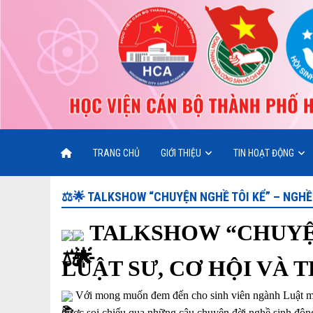
TRANG CHỦ
GIỚI THIỆU
TIN HOẠT ĐỘNG
⚖️🌟 TALKSHOW “CHUYỆN NGHỀ TÔI KỂ” – NGHỀ
TALKSHOW “CHUYỆN
LUẬT SƯ, CƠ HỘI VÀ
Với mong muốn đem đến cho sinh viên ngành Luật một 
được soi chiếu qua những câu chuyện đời nghề sinh độ