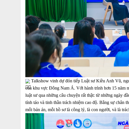
Talkshow vinh dự đón tiếp Luật sư Kiều Anh Vũ, ngườ
của khu vực Đông Nam Á. Với hành trình hơn 15 năm miệ
luật sư qua những câu chuyện rất thật: từ những ngày đ
tỉnh táo và tinh thần trách nhiệm cao độ. Bằng sự chân t
mỗi bản án, mỗi hồ sơ là công lý, là con người, và là tr